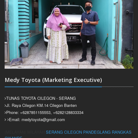
Medy Toyota (Marketing Executive)
TUNAS TOYOTA CILEGON - SERANG
Jl. Raya Cilegon KM.14 Cilegon Banten
Phone: +6287851155553, +6282128833334
Email: medytoyota@gmail.com
(MELAYANI WILAYAH
SERANG
CILEGON
PANDEGLANG
RANGKAS