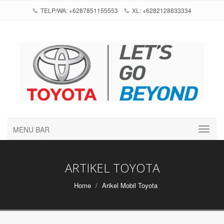
TELP/WA: +6287851155553
XL: +6282128833334
MENU BAR
ARTIKEL TOYOTA
Home
Arikel Mobil Toyota