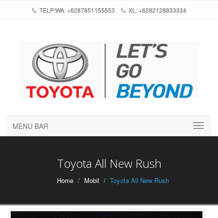
TELP/WA: +6287851155553
XL: +6282128833334
MENU BAR
Toyota All New Rush
Home
Mobil
Toyota All New Rush