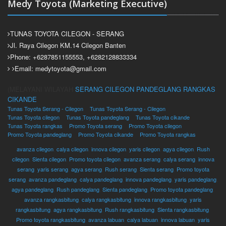
Medy Toyota (Marketing Executive)
TUNAS TOYOTA CILEGON - SERANG
Jl. Raya Cilegon KM.14 Cilegon Banten
Phone: +6287851155553, +6282128833334
Email: medytoyota@gmail.com
(MELAYANI WILAYAH
SERANG
CILEGON
PANDEGLANG
RANGKAS
CIKANDE
Tunas Toyota Serang - Cilegon
Tunas Toyota Serang - Cilegon
Tunas Toyota cilegon
Tunas Toyota pandeglang
Tunas Toyota cikande
Tunas Toyota rangkas
Promo Toyota serang
Promo Toyota cilegon
Promo Toyota pandeglang
Promo Toyota cikande
Promo Toyota rangkas
avanza cilegon
,
calya cilegon
,
innova cilegon
,
yaris cilegon
,
agya cilegon
,
Rush
cilegon
,
Sienta cilegon
,
Promo toyota cilegon
,
avanza serang
,
calya serang
,
innova
serang
,
yaris serang
,
agya serang
,
Rush serang
,
Sienta serang
,
Promo toyota
serang
,
avanza pandeglang
,
calya pandeglang
,
innova pandeglang
,
yaris pandeglang
,
agya pandeglang
,
Rush pandeglang
,
Sienta pandeglang
,
Promo toyota pandeglang
,
avanza rangkasbitung
,
calya rangkasbitung
,
innova rangkasbitung
,
yaris
rangkasbitung
,
agya rangkasbitung
,
Rush rangkasbitung
,
Sienta rangkasbitung
,
Promo toyota rangkasbitung
,
avanza labuan
,
calya labuan
,
innova labuan
,
yaris