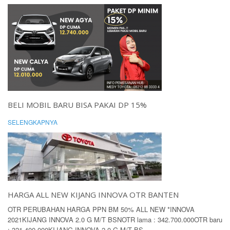
BELI MOBIL BARU BISA PAKAI DP 15%
SELENGKAPNYA
HARGA ALL NEW KIJANG INNOVA OTR BANTEN
OTR PERUBAHAN HARGA PPN BM 50% ALL NEW *INNOVA
2021KIJANG INNOVA 2.0 G M/T BSNOTR lama : 342.700.000OTR baru
: 321.400.000KIJANG INNOVA 2.0 G M/T BS