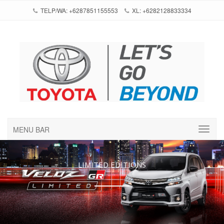
TELP/WA: +6287851155553
XL: +6282128833334
MENU BAR
LIMITED EDITIONS