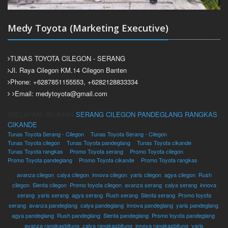
Medy Toyota (Marketing Executive)
TUNAS TOYOTA CILEGON - SERANG
Jl. Raya Cilegon KM.14 Cilegon Banten
Phone: +6287851155553, +6282128833334
Email: medytoyota@gmail.com
(MELAYANI WILAYAH
SERANG
CILEGON
PANDEGLANG
RANGKAS
CIKANDE
Tunas Toyota Serang - Cilegon
Tunas Toyota Serang - Cilegon
Tunas Toyota cilegon
Tunas Toyota pandeglang
Tunas Toyota cikande
Tunas Toyota rangkas
Promo Toyota serang
Promo Toyota cilegon
Promo Toyota pandeglang
Promo Toyota cikande
Promo Toyota rangkas
avanza cilegon
,
calya cilegon
,
innova cilegon
,
yaris cilegon
,
agya cilegon
,
Rush
cilegon
,
Sienta cilegon
,
Promo toyota cilegon
,
avanza serang
,
calya serang
,
innova
serang
,
yaris serang
,
agya serang
,
Rush serang
,
Sienta serang
,
Promo toyota
serang
,
avanza pandeglang
,
calya pandeglang
,
innova pandeglang
,
yaris pandeglang
,
agya pandeglang
,
Rush pandeglang
,
Sienta pandeglang
,
Promo toyota pandeglang
,
avanza rangkasbitung
,
calya rangkasbitung
,
innova rangkasbitung
,
yaris