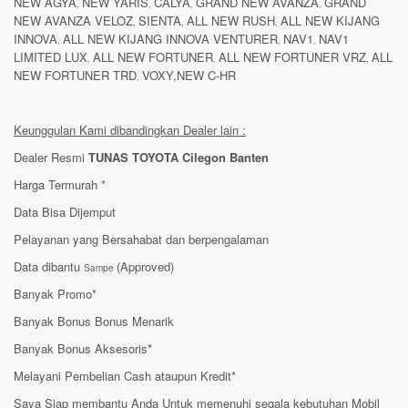
NEW AGYA
NEW YARIS
CALYA
GRAND NEW AVANZA
GRAND
,
,
,
,
NEW AVANZA VELOZ
SIENTA
ALL NEW RUSH
ALL NEW KIJANG
,
,
,
INNOVA
ALL NEW KIJANG INNOVA VENTURER
NAV1
NAV1
,
,
,
LIMITED LUX
ALL NEW FORTUNER
ALL NEW FORTUNER VRZ
ALL
,
,
,
NEW FORTUNER TRD
VOXY,NEW C-HR
,
Keunggulan Kami dibandingkan Dealer lain :
Dealer Resmi
TUNAS TOYOTA Cilegon Banten
Harga Termurah *
Data Bisa Dijemput
Pelayanan yang Bersahabat dan berpengalaman
Data dibantu
(Approved)
Sampe
Banyak Promo*
Banyak Bonus Bonus Menarik
Banyak Bonus Aksesoris*
Melayani Pembelian Cash ataupun Kredit*
Saya Siap membantu Anda Untuk memenuhi segala kebutuhan Mobil