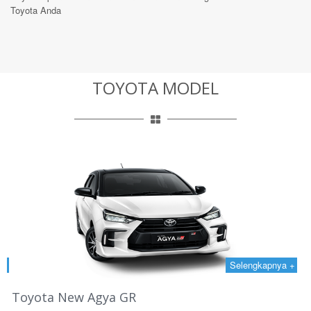
Toyota Anda
TOYOTA MODEL
 +
Selengkapnya +
Toyota New Agya GR
T