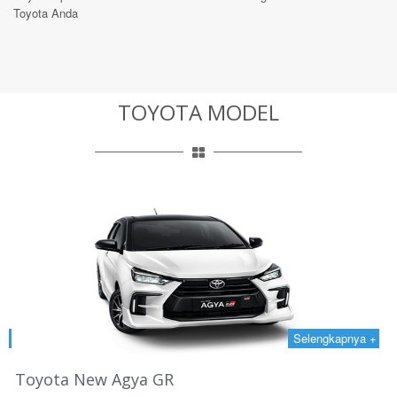
Toyota Anda
TOYOTA MODEL
 +
Selengkapnya +
Toyota New Agya GR
T