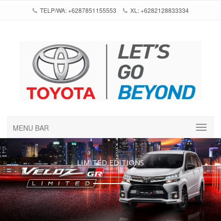
TELP/WA: +6287851155553
XL: +6282128833334
MENU BAR
LIMITED EDITIONS