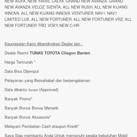
NEW AGYA
NEW YARIS
CALYA
GRAND NEW AVANZA
GRAND
,
,
,
,
NEW AVANZA VELOZ
SIENTA
ALL NEW RUSH
ALL NEW KIJANG
,
,
,
INNOVA
ALL NEW KIJANG INNOVA VENTURER
NAV1
NAV1
,
,
,
LIMITED LUX
ALL NEW FORTUNER
ALL NEW FORTUNER VRZ
ALL
,
,
,
NEW FORTUNER TRD
VOXY,NEW C-HR
,
Keunggulan Kami dibandingkan Dealer lain :
Dealer Resmi
TUNAS TOYOTA Cilegon Banten
Harga Termurah *
Data Bisa Dijemput
Pelayanan yang Bersahabat dan berpengalaman
Data dibantu
(Approved)
Sampe
Banyak Promo*
Banyak Bonus Bonus Menarik
Banyak Bonus Aksesoris*
Melayani Pembelian Cash ataupun Kredit*
Saya Siap membantu Anda Untuk memenuhi segala kebutuhan Mobil