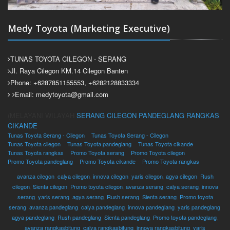
Medy Toyota (Marketing Executive)
TUNAS TOYOTA CILEGON - SERANG
Jl. Raya Cilegon KM.14 Cilegon Banten
Phone: +6287851155553, +6282128833334
Email: medytoyota@gmail.com
(MELAYANI WILAYAH
SERANG
CILEGON
PANDEGLANG
RANGKAS
CIKANDE
Tunas Toyota Serang - Cilegon
Tunas Toyota Serang - Cilegon
Tunas Toyota cilegon
Tunas Toyota pandeglang
Tunas Toyota cikande
Tunas Toyota rangkas
Promo Toyota serang
Promo Toyota cilegon
Promo Toyota pandeglang
Promo Toyota cikande
Promo Toyota rangkas
avanza cilegon
,
calya cilegon
,
innova cilegon
,
yaris cilegon
,
agya cilegon
,
Rush
cilegon
,
Sienta cilegon
,
Promo toyota cilegon
,
avanza serang
,
calya serang
,
innova
serang
,
yaris serang
,
agya serang
,
Rush serang
,
Sienta serang
,
Promo toyota
serang
,
avanza pandeglang
,
calya pandeglang
,
innova pandeglang
,
yaris pandeglang
,
agya pandeglang
,
Rush pandeglang
,
Sienta pandeglang
,
Promo toyota pandeglang
,
avanza rangkasbitung
,
calya rangkasbitung
,
innova rangkasbitung
,
yaris