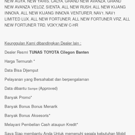
NEW AGYA
NEW YARIS
CALYA
GRAND NEW AVANZA
GRAND
,
,
,
,
NEW AVANZA VELOZ
SIENTA
ALL NEW RUSH
ALL NEW KIJANG
,
,
,
INNOVA
ALL NEW KIJANG INNOVA VENTURER
NAV1
NAV1
,
,
,
LIMITED LUX
ALL NEW FORTUNER
ALL NEW FORTUNER VRZ
ALL
,
,
,
NEW FORTUNER TRD
VOXY,NEW C-HR
,
Keunggulan Kami dibandingkan Dealer lain :
Dealer Resmi
TUNAS TOYOTA Cilegon Banten
Harga Termurah *
Data Bisa Dijemput
Pelayanan yang Bersahabat dan berpengalaman
Data dibantu
(Approved)
Sampe
Banyak Promo*
Banyak Bonus Bonus Menarik
Banyak Bonus Aksesoris*
Melayani Pembelian Cash ataupun Kredit*
Saya Siap membantu Anda Untuk memenuhi segala kebutuhan Mobil