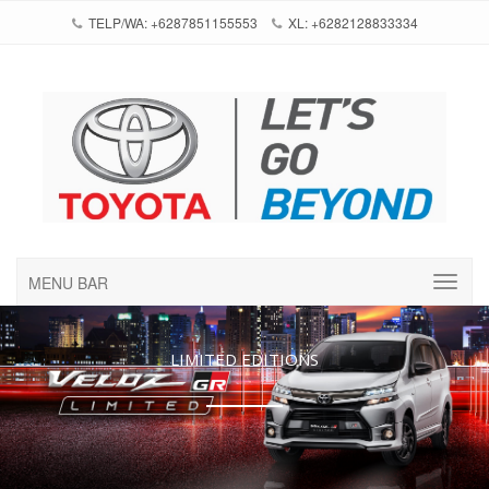
TELP/WA: +6287851155553
XL: +6282128833334
MENU BAR
LIMITED EDITIONS