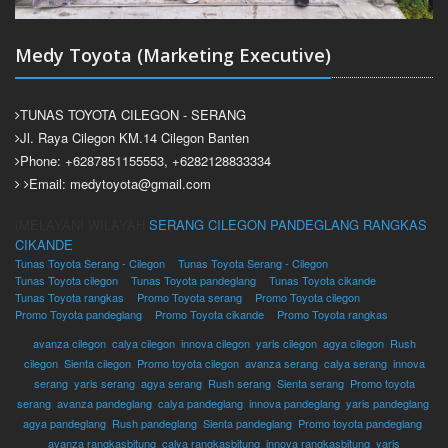
Medy Toyota (Marketing Executive)
TUNAS TOYOTA CILEGON - SERANG
Jl. Raya Cilegon KM.14 Cilegon Banten
Phone: +6287851155553, +6282128833334
Email: medytoyota@gmail.com
(MELAYANI WILAYAH
SERANG
CILEGON
PANDEGLANG
RANGKAS
CIKANDE
Tunas Toyota Serang - Cilegon
Tunas Toyota Serang - Cilegon
Tunas Toyota cilegon
Tunas Toyota pandeglang
Tunas Toyota cikande
Tunas Toyota rangkas
Promo Toyota serang
Promo Toyota cilegon
Promo Toyota pandeglang
Promo Toyota cikande
Promo Toyota rangkas
avanza cilegon
,
calya cilegon
,
innova cilegon
,
yaris cilegon
,
agya cilegon
,
Rush
cilegon
,
Sienta cilegon
,
Promo toyota cilegon
,
avanza serang
,
calya serang
,
innova
serang
,
yaris serang
,
agya serang
,
Rush serang
,
Sienta serang
,
Promo toyota
serang
,
avanza pandeglang
,
calya pandeglang
,
innova pandeglang
,
yaris pandeglang
,
agya pandeglang
,
Rush pandeglang
,
Sienta pandeglang
,
Promo toyota pandeglang
,
avanza rangkasbitung
,
calya rangkasbitung
,
innova rangkasbitung
,
yaris