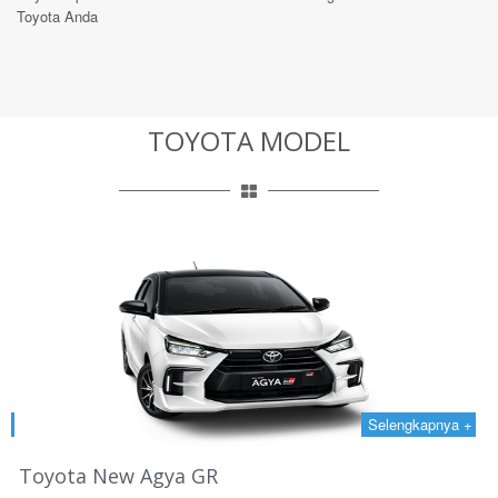
Toyota Anda
TOYOTA MODEL
 +
Selengkapnya +
Toyota New Agya GR
T