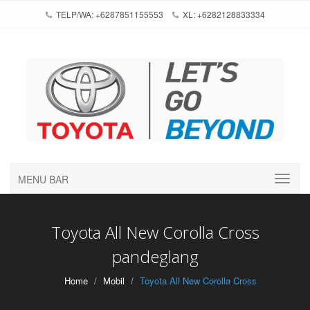
TELP/WA: +6287851155553
XL: +6282128833334
MENU BAR
Toyota All New Corolla Cross
pandeglang
Home
Mobil
Toyota All New Corolla Cross