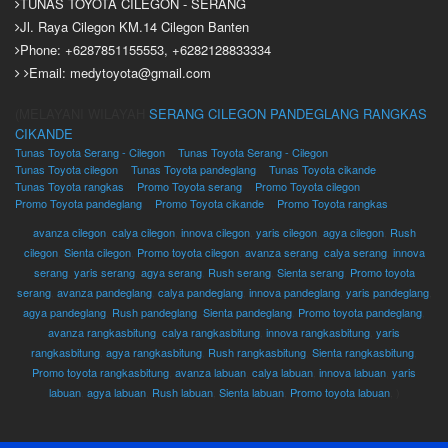
TUNAS TOYOTA CILEGON - SERANG
Jl. Raya Cilegon KM.14 Cilegon Banten
Phone: +6287851155553, +6282128833334
Email: medytoyota@gmail.com
(MELAYANI WILAYAH
SERANG
CILEGON
PANDEGLANG
RANGKAS
CIKANDE
Tunas Toyota Serang - Cilegon
Tunas Toyota Serang - Cilegon
Tunas Toyota cilegon
Tunas Toyota pandeglang
Tunas Toyota cikande
Tunas Toyota rangkas
Promo Toyota serang
Promo Toyota cilegon
Promo Toyota pandeglang
Promo Toyota cikande
Promo Toyota rangkas
avanza cilegon
,
calya cilegon
,
innova cilegon
,
yaris cilegon
,
agya cilegon
,
Rush
cilegon
,
Sienta cilegon
,
Promo toyota cilegon
,
avanza serang
,
calya serang
,
innova
serang
,
yaris serang
,
agya serang
,
Rush serang
,
Sienta serang
,
Promo toyota
serang
,
avanza pandeglang
,
calya pandeglang
,
innova pandeglang
,
yaris pandeglang
,
agya pandeglang
,
Rush pandeglang
,
Sienta pandeglang
,
Promo toyota pandeglang
,
avanza rangkasbitung
,
calya rangkasbitung
,
innova rangkasbitung
,
yaris
rangkasbitung
,
agya rangkasbitung
,
Rush rangkasbitung
,
Sienta rangkasbitung
,
Promo toyota rangkasbitung
,
avanza labuan
,
calya labuan
,
innova labuan
,
yaris
labuan
,
agya labuan
,
Rush labuan
,
Sienta labuan
,
Promo toyota labuan
, )