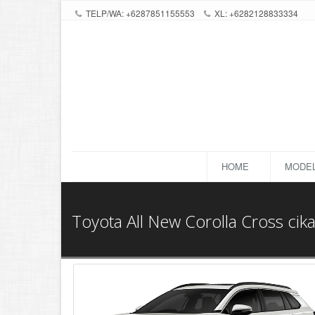
TELP/WA: +6287851155553
XL: +6282128833334
HOME
MODEL
Toyota All New Corolla Cross cik