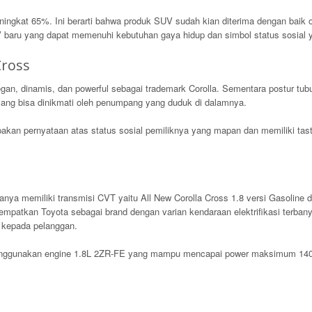
ingkat 65%. Ini berarti bahwa produk SUV sudah kian diterima dengan baik 
ru yang dapat memenuhi kebutuhan gaya hidup dan simbol status sosial yan
Cross
gan, dinamis, dan powerful sebagai trademark Corolla. Sementara postur tubu
ang bisa dinikmati oleh penumpang yang duduk di dalamnya.
kan pernyataan atas status sosial pemiliknya yang mapan dan memiliki taste 
nya memiliki transmisi CVT yaitu All New Corolla Cross 1.8 versi Gasoline d
mpatkan Toyota sebagai brand dengan varian kendaraan elektrifikasi terbany
 kepada pelanggan.
 menggunakan engine 1.8L 2ZR-FE yang mampu mencapai power maksimum 140 