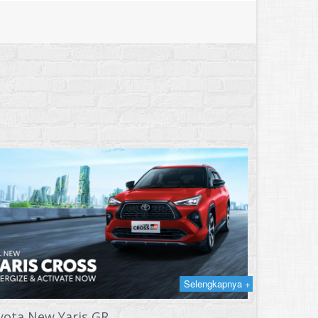
Selengkapnya +
yota New Yaris GR