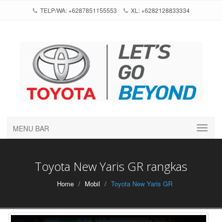
TELP/WA: +6287851155553
XL: +6282128833334
MENU BAR
Toyota New Yaris GR rangkas
Home
Mobil
Toyota New Yaris GR