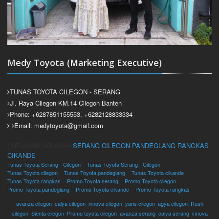
Medy Toyota (Marketing Executive)
TUNAS TOYOTA CILEGON - SERANG
Jl. Raya Cilegon KM.14 Cilegon Banten
Phone: +6287851155553, +6282128833334
Email: medytoyota@gmail.com
(MELAYANI WILAYAH
SERANG
CILEGON
PANDEGLANG
RANGKAS
CIKANDE
Tunas Toyota Serang - Cilegon
Tunas Toyota Serang - Cilegon
Tunas Toyota cilegon
Tunas Toyota pandeglang
Tunas Toyota cikande
Tunas Toyota rangkas
Promo Toyota serang
Promo Toyota cilegon
Promo Toyota pandeglang
Promo Toyota cikande
Promo Toyota rangkas
avanza cilegon
,
calya cilegon
,
innova cilegon
,
yaris cilegon
,
agya cilegon
,
Rush
cilegon
,
Sienta cilegon
,
Promo toyota cilegon
,
avanza serang
,
calya serang
,
innova