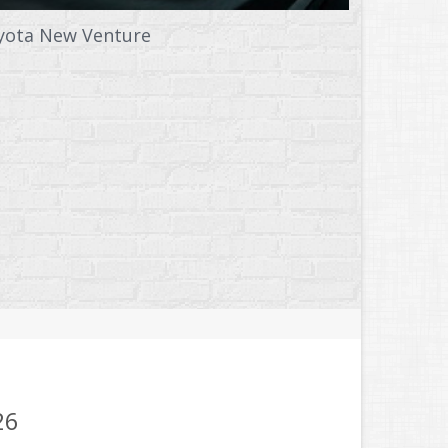
yota New Venture
Toyota La
26