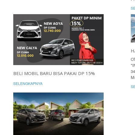
S
H
O
*
34
BELI MOBIL BARU BISA PAKAI DP 15%
M
SELENGKAPNYA
S