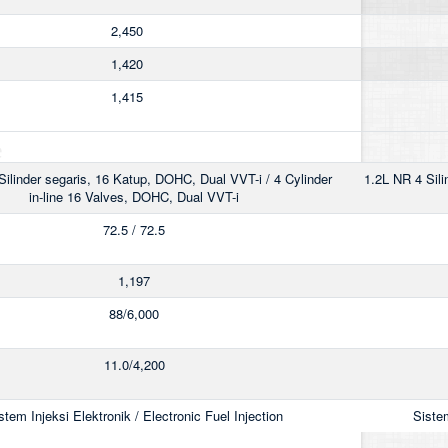
2,450
1,420
1,415
e
Silinder segaris, 16 Katup, DOHC, Dual VVT-i / 4 Cylinder
1.2L NR 4 Sili
in-line 16 Valves, DOHC, Dual VVT-i
72.5 / 72.5
1,197
88/6,000
11.0/4,200
stem Injeksi Elektronik / Electronic Fuel Injection
Sistem