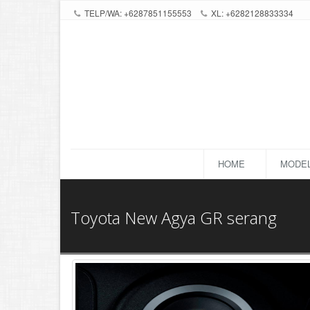
TELP/WA: +6287851155553
XL: +6282128833334
HOME
MODEL
Toyota New Agya GR serang