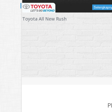
lengkapnya +
Selengkapn
Toyota All New Rush
P