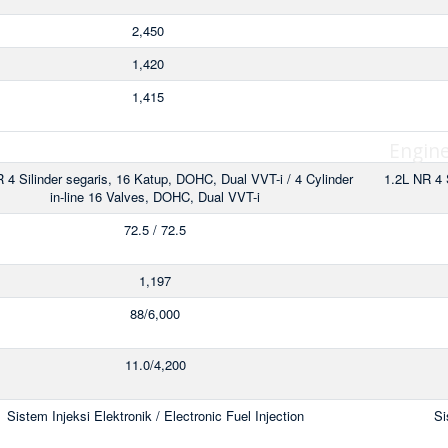
2,450
1,420
1,415
Engin
 4 Silinder segaris, 16 Katup, DOHC, Dual VVT-i / 4 Cylinder
1.2L NR 4 
in-line 16 Valves, DOHC, Dual VVT-i
72.5 / 72.5
1,197
88/6,000
11.0/4,200
Sistem Injeksi Elektronik / Electronic Fuel Injection
Si