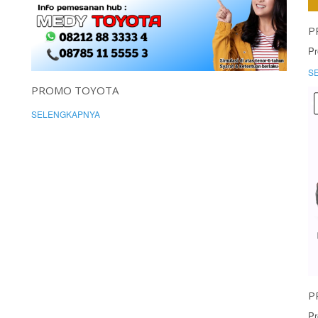
P
Pr
S
PROMO TOYOTA
SELENGKAPNYA
P
Pr