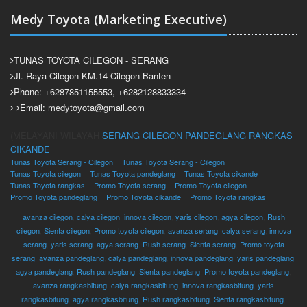
Medy Toyota (Marketing Executive)
TUNAS TOYOTA CILEGON - SERANG
Jl. Raya Cilegon KM.14 Cilegon Banten
Phone: +6287851155553, +6282128833334
Email: medytoyota@gmail.com
(MELAYANI WILAYAH
SERANG
CILEGON
PANDEGLANG
RANGKAS
CIKANDE
Tunas Toyota Serang - Cilegon
Tunas Toyota Serang - Cilegon
Tunas Toyota cilegon
Tunas Toyota pandeglang
Tunas Toyota cikande
Tunas Toyota rangkas
Promo Toyota serang
Promo Toyota cilegon
Promo Toyota pandeglang
Promo Toyota cikande
Promo Toyota rangkas
avanza cilegon
,
calya cilegon
,
innova cilegon
,
yaris cilegon
,
agya cilegon
,
Rush
cilegon
,
Sienta cilegon
,
Promo toyota cilegon
,
avanza serang
,
calya serang
,
innova
serang
,
yaris serang
,
agya serang
,
Rush serang
,
Sienta serang
,
Promo toyota
serang
,
avanza pandeglang
,
calya pandeglang
,
innova pandeglang
,
yaris pandeglang
,
agya pandeglang
,
Rush pandeglang
,
Sienta pandeglang
,
Promo toyota pandeglang
,
avanza rangkasbitung
,
calya rangkasbitung
,
innova rangkasbitung
,
yaris
rangkasbitung
,
agya rangkasbitung
,
Rush rangkasbitung
,
Sienta rangkasbitung
,