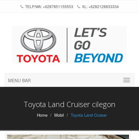
TELP/WA: +6287851155553
XL: +6282128833334
MENU BAR
Toyota Land Cruiser cilegon
Home
Mobil
Toyota Land Cruiser