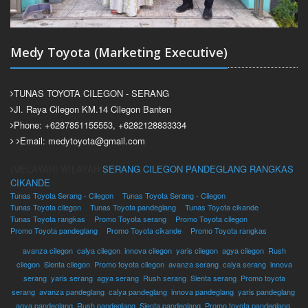
Medy Toyota (Marketing Executive)
TUNAS TOYOTA CILEGON - SERANG
Jl. Raya Cilegon KM.14 Cilegon Banten
Phone: +6287851155553, +6282128833334
Email: medytoyota@gmail.com
(MELAYANI WILAYAH
SERANG
CILEGON
PANDEGLANG
RANGKAS
CIKANDE
Tunas Toyota Serang - Cilegon
Tunas Toyota Serang - Cilegon
Tunas Toyota cilegon
Tunas Toyota pandeglang
Tunas Toyota cikande
Tunas Toyota rangkas
Promo Toyota serang
Promo Toyota cilegon
Promo Toyota pandeglang
Promo Toyota cikande
Promo Toyota rangkas
avanza cilegon
,
calya cilegon
,
innova cilegon
,
yaris cilegon
,
agya cilegon
,
Rush
cilegon
,
Sienta cilegon
,
Promo toyota cilegon
,
avanza serang
,
calya serang
,
innova
serang
,
yaris serang
,
agya serang
,
Rush serang
,
Sienta serang
,
Promo toyota
serang
,
avanza pandeglang
,
calya pandeglang
,
innova pandeglang
,
yaris pandeglang
,
agya pandeglang
,
Rush pandeglang
,
Sienta pandeglang
,
Promo toyota pandeglang
,