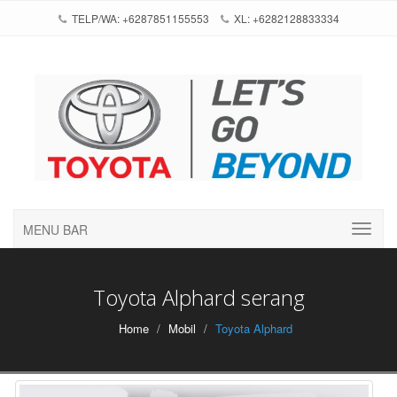
TELP/WA: +6287851155553
XL: +6282128833334
MENU BAR
Toyota Alphard serang
Home
Mobil
Toyota Alphard