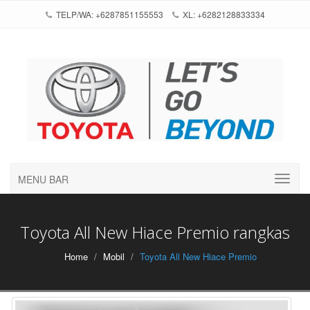
TELP/WA: +6287851155553
XL: +6282128833334
MENU BAR
Toyota All New Hiace Premio rangkas
Home
Mobil
Toyota All New Hiace Premio